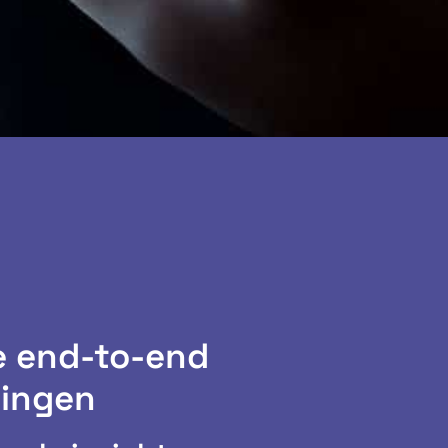
e end-to-end
singen