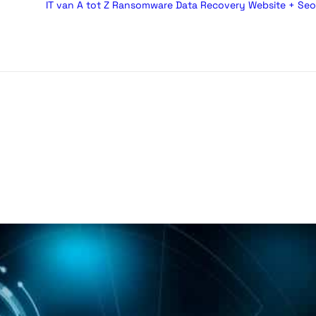
IT van A tot Z
Ransomware
Data Recovery
Website + Seo