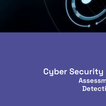
Cyber Security
Assessm
Detect