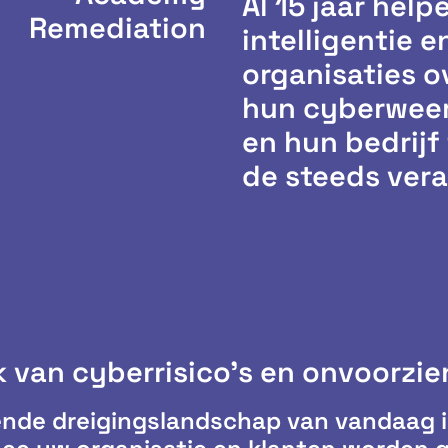
Al 15 jaar help
Remediation
intelligentie 
organisaties o
hun cyberweer
en hun bedrij
de steeds ver
k van cyberrisico's en onvoorzi
nde dreigingslandschap van vandaag is