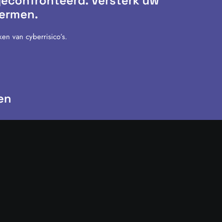
 geconfronteerd. Versterk uw
hermen.
en van cyberrisico’s.
en