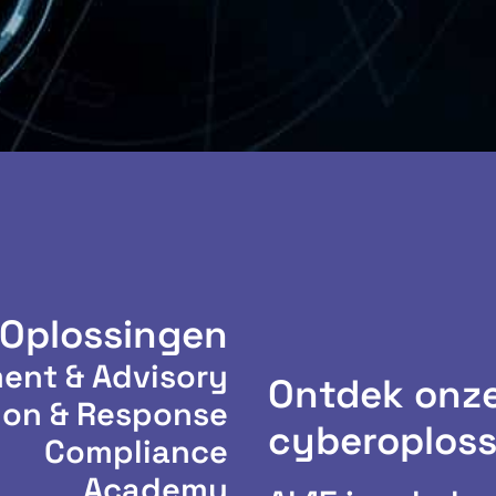
 Oplossingen
ent & Advisory
Ontdek onz
ion & Response
cyberoplos
Compliance
Academy