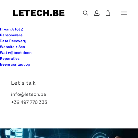
IT van A tot Z
Ransomware
Data Recovery
Website + Seo
Support Portal
Wat wij best doen
Reparaties
Neem contact op
[fluent_support_portal]
Let's talk
info@letech.be
+32 497 776 333