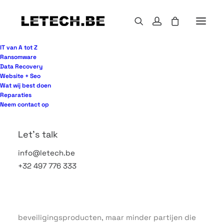
IT van A tot Z
Ransomware
Data Recovery
Website + Seo
Een aanval begint zelden spectaculair. Meestal
Wat wij best doen
start het met een ogenschijnlijk normale e-mail,
Reparaties
een zwak wachtwoord of een laptop die buiten
Neem contact op
beheer valt. Juist daarom zoeken steeds meer
organisaties naar een cyber security oplossingen
Let's talk
bedrijf dat niet alleen tools levert, maar ook
info@letech.be
verantwoordelijkheid neemt voor continuïteit,
+32 497 776 333
opvolging en snelle actie wanneer er iets misgaat.
Voor veel mkb-bedrijven ligt daar meteen het
probleem. Er zijn genoeg aanbieders van losse
beveiligingsproducten, maar minder partijen die