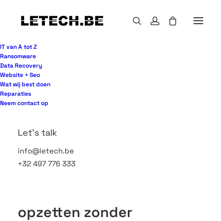
IT van A tot Z
Ransomware
Data Recovery
Website + Seo
Een back-up lijkt vaak geregeld tot het moment
Wat wij best doen
waarop iemand per ongeluk een map verwijdert,
Reparaties
een server uitvalt of ransomware toeslaat. Dan
Neem contact op
blijkt pas of uw aanpak echt standhoudt. Wie
serieus nadenkt over hoe back-up strategie
Let's talk
opzetten, moet dus niet starten bij software, maar
info@letech.be
bij de vraag: welke data mag uw organisatie
+32 497 776 333
absoluut niet kwijt?
Hoe back-up strategie
opzetten zonder