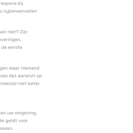
espons bij
nu cyberaanvallen
at niet? Zijn
everingen,
t de eerste
ijgen waar niemand
vies dat aansluit op
 meestal niet beter.
 van uw omgeving.
de geldt voor
cessen.