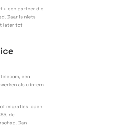
t u een partner die
d. Daar is niets
t later tot
vice
 telecom, een
werken als u intern
 of migraties lopen
365, de
arschap. Dan