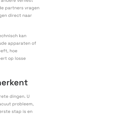
 andere verliest
de partners vragen
gen direct naar
technisch kan
oude apparaten of
eft, hoe
ert op losse
herkent
rete dingen. U
 acuut probleem,
rste stap is en