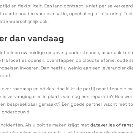
ptijd en flexibiliteit. Een lang contract is niet per se verkeerd
t ruimte houden voor evaluatie, opschaling of bijsturing. Te
atie waarschijnlijk ook.
er dan vandaag
iet alleen uw huidige omgeving ondersteunen, maar ook kun
xtra locaties openen, overstappen op cloudtelefonie, oude se
ngseisen invoeren. Dan heeft u weinig aan een leverancier die
staat.
 over roadmap en advies. Hoe kijkt de partij naar lifecycle
is vervanging slim in plaats van nog een reparatie? Hoe word
en bespreekbaar gemaakt? Een goede partner wacht niet tot
en onderbouwd.
incidenten. Als u ooit te maken krijgt met
dataverlies of ran
moet uitzoeken wat er draait. U wilt een partner die documen