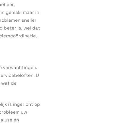
beheer,
n in gemak, maar in
roblemen sneller
d beter is, wel dat
cierscoördinatie.
ke verwachtingen.
ervicebeloften. U
n wat de
ijk is ingericht op
t probleem uw
nalyse en