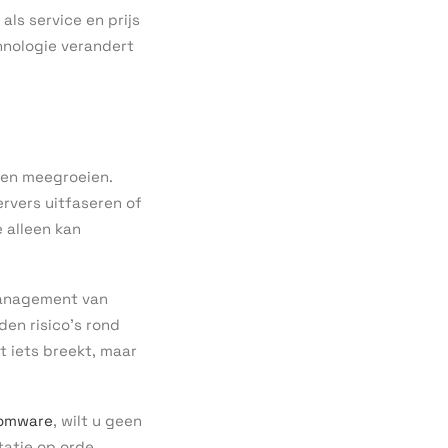
 als service en prijs
chnologie verandert
nen meegroeien.
rvers uitfaseren of
 alleen kan
 management van
en risico’s rond
 iets breekt, maar
somware
, wilt u geen
tatie op orde