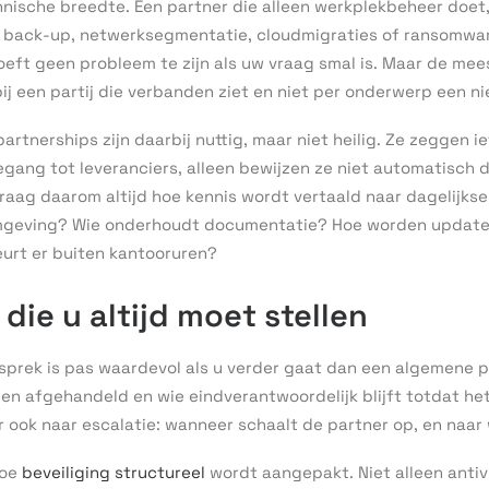
hnische breedte. Een partner die alleen werkplekbeheer doet
 back-up, netwerksegmentatie, cloudmigraties of ransomwar
oeft geen probleem te zijn als uw vraag smal is. Maar de mee
ij een partij die verbanden ziet en niet per onderwerp een n
partnerships zijn daarbij nuttig, maar niet heilig. Ze zeggen i
egang tot leveranciers, alleen bewijzen ze niet automatisch
raag daarom altijd hoe kennis wordt vertaald naar dagelijkse
mgeving? Wie onderhoudt documentatie? Hoe worden update
urt er buiten kantooruren?
die u altijd moet stellen
sprek is pas waardevol als u verder gaat dan een algemene p
en afgehandeld en wie eindverantwoordelijk blijft totdat he
r ook naar escalatie: wanneer schaalt de partner op, en naar
hoe
beveiliging structureel
wordt aangepakt. Niet alleen antivir