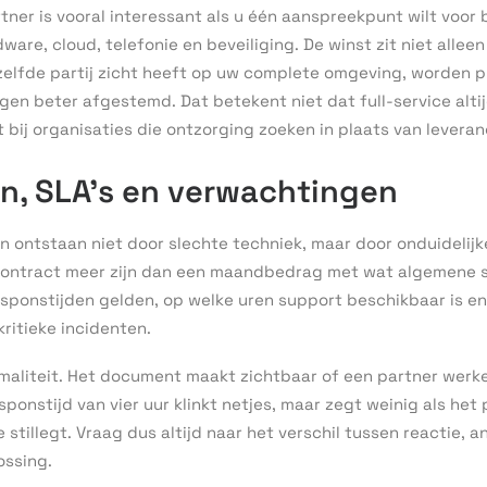
rtner is vooral interessant als u één aanspreekpunt wilt voor 
dware, cloud, telefonie en beveiliging. De winst zit niet allee
elfde partij zicht heeft op uw complete omgeving, worden p
gen beter afgestemd. Dat betekent niet dat full-service altij
 bij organisaties die ontzorging zoeken in plaats van leveran
n, SLA’s en verwachtingen
en ontstaan niet door slechte techniek, maar door onduidelij
ontract meer zijn dan een maandbedrag met wat algemene s
esponstijden gelden, op welke uren support beschikbaar is e
 kritieke incidenten.
maliteit. Het document maakt zichtbaar of een partner werkel
esponstijd van vier uur klinkt netjes, maar zegt weinig als he
stillegt. Vraag dus altijd naar het verschil tussen reactie, a
ossing.