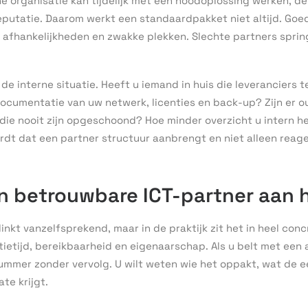
e organisatie kan tijdelijk met een noodoplossing werken, de
putatie. Daarom werkt een standaardpakket niet altijd. Goe
 afhankelijkheden en zwakke plekken. Slechte partners sprin
r de interne situatie. Heeft u iemand in huis die leveranciers 
documentatie van uw netwerk, licenties en back-up? Zijn er 
die nooit zijn opgeschoond? Hoe minder overzicht u intern he
rdt dat een partner structuur aanbrengt en niet alleen reage
n betrouwbare ICT-partner aan 
nkt vanzelfsprekend, maar in de praktijk zit het in heel conc
tietijd, bereikbaarheid en eigenaarschap. Als u belt met een
ummer zonder vervolg. U wilt weten wie het oppakt, wat de ee
te krijgt.