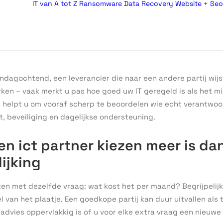
IT van A tot Z
Ransomware
Data Recovery
Website + Seo
ndagochtend, een leverancier die naar een andere partij wi
ken – vaak merkt u pas hoe goed uw IT geregeld is als het mi
s helpt u om vooraf scherp te beoordelen wie echt verantwoo
t, beveiliging en dagelijkse ondersteuning.
n ict partner kiezen meer is da
lijking
rten met dezelfde vraag: wat kost het per maand? Begrijpeli
l van het plaatje. Een goedkope partij kan duur uitvallen als t
sadvies oppervlakkig is of u voor elke extra vraag een nieuwe o