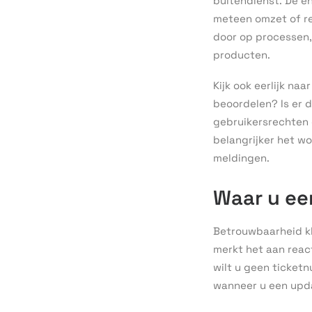
buitendienst. De en
meteen omzet of re
door op processen,
producten.
Kijk ook eerlijk naa
beoordelen? Is er 
gebruikersrechten 
belangrijker het wo
meldingen.
Waar u ee
Betrouwbaarheid kli
merkt het aan reac
wilt u geen ticketn
wanneer u een upda