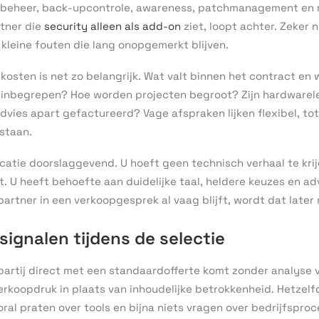
beheer, back-upcontrole, awareness, patchmanagement en r
rtner die
security alleen als add-on
ziet, loopt achter. Zeker 
kleine fouten die lang onopgemerkt blijven.
kosten is net zo belangrijk. Wat valt binnen het contract en w
s inbegrepen? Hoe worden projecten begroot? Zijn hardwarel
dvies apart gefactureerd? Vage afspraken lijken flexibel, to
staan.
icatie doorslaggevend. U hoeft geen technisch verhaal te kr
dt. U heeft behoefte aan duidelijke taal, heldere keuzes en ad
 partner in een verkoopgesprek al vaag blijft, wordt dat later
signalen tijdens de selectie
 partij direct met een standaardofferte komt zonder analyse
erkoopdruk in plaats van inhoudelijke betrokkenheid. Hetzelf
oral praten over tools en bijna niets vragen over bedrijfspro