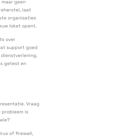
, maar geen
eherstel, laat
ste organisaties
ieuw loket opent.
ets over
 dat support goed
 dienstverlening.
s getest en
resentatie. Vraag
t probleem is
 wie?
us of firewall,