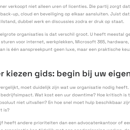
er verkoopt niet alleen uren of licenties. Die partij zorgt da
, back-up, cloud en beveiliging op elkaar aansluiten. Juist 
ilstand, dubbel werk en discussies zodra er druk op staat.
elgrote organisaties is dat verschil groot. U heeft meestal ge
 sturen voor internet, werkplekken, Microsoft 365, hardware,
an is één aanspreekpunt geen luxe, maar een praktische keuze
r kiezen gids: begin bij uw eigen
ergelijkt, moet duidelijk zijn wat uw organisatie nodig heeft.
 bedrijfsimpact. Wat kost een uur downtime? Hoe kritisch is 
oluut niet uitvallen? En hoe snel moet hulp beschikbaar zijn
t is?
jf heeft andere prioriteiten dan een advocatenkantoor of e