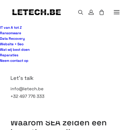
IT van A tot Z
Ransomware
Data Recovery
Website + Seo
Wie ooit zelf in Google Ads is gedoken, weet hoe
Wat wij best doen
snel het mis kan gaan. Een campagne staat live, de
Reparaties
eerste klikken komen binnen, maar aanvragen
Neem contact op
blijven uit. Ondertussen loopt het budget gewoon
door. Daarom kiezen steeds meer bedrijven ervoor
Let's talk
om sea campagnes laten beheren niet als
info@letech.be
marketingluxe te zien, maar als een praktische
+32 497 776 333
manier om grip te krijgen op kosten, resultaat en
continuïteit.
Waarom SEA zelden een