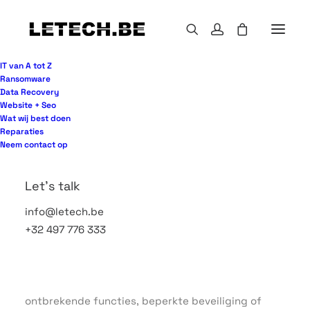
IT van A tot Z
Ransomware
Data Recovery
Website + Seo
Een medewerker die alleen e-mail nodig heeft,
Wat wij best doen
krijgt vaak dezelfde licentie als een collega die
Reparaties
met gevoelige klantdata, Teams-telefonie en
Neem contact op
mobiele apparaten werkt. Daar begint het
probleem. Voor veel organisaties is Microsoft 365
Let's talk
licenties bedrijf geen puur administratieve keuze,
info@letech.be
maar een beslissing die direct raakt aan kosten,
+32 497 776 333
beveiliging en dagelijks gebruik.
Wie licenties te ruim inkoopt, betaalt structureel
te veel. Wie te krap kiest, loopt vast op
ontbrekende functies, beperkte beveiliging of