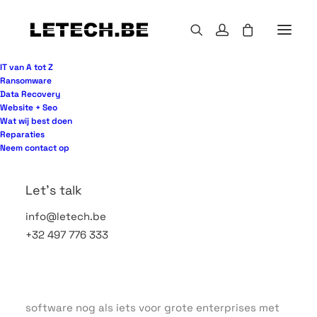
IT van A tot Z
Ransomware
Data Recovery
Website + Seo
Een laptop met verdachte netwerkactiviteit, een
Wat wij best doen
medewerker die een vreemde bijlage opent, een
Reparaties
server die plots traag wordt – dat zijn precies de
Neem contact op
momenten waarop een review endpoint detectie
software geen theoretische oefening meer is. Dan
Let's talk
wilt u weten welk pakket niet alleen alarm slaat,
info@letech.be
maar ook echt helpt om schade te beperken, snel
+32 497 776 333
te reageren en uw bedrijfsvoering overeind te
houden.
Voor veel organisaties klinkt endpoint detectie
software nog als iets voor grote enterprises met