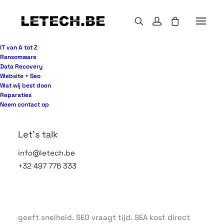
IT van A tot Z
Ransomware
Data Recovery
Website + Seo
Een lege agenda is zelden het echte probleem.
Wat wij best doen
Meestal zit de bottleneck eerder in te weinig
Reparaties
relevante aanvragen, te veel vrijblijvende
Neem contact op
contacten of marketing die wel verkeer oplevert
maar geen gesprekken. Precies daar draait sea of
Let's talk
seo voor leadgeneratie om: niet zoveel mogelijk
info@letech.be
bezoekers binnenhalen, maar de juiste mensen op
+32 497 776 333
het juiste moment bereiken.
Voor veel bedrijven voelt de keuze tussen SEA en
SEO als een of-of-verhaal. Dat is begrijpelijk. SEA
geeft snelheid. SEO vraagt tijd. SEA kost direct