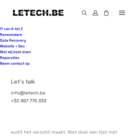
IT van A tot Z
Ransomware
Data Recovery
Website + Seo
Een website die er goed uitziet, kan in de praktijk
Wat wij best doen
toch leads mislopen. Dat gebeurt vaker dan
Reparaties
bedrijven denken. Een seo audit voor bedrijven
Neem contact op
maakt zichtbaar waar zoekverkeer vastloopt,
waarom pagina’s niet ranken en welke technische
Let's talk
of inhoudelijke fouten groei afremmen.
info@letech.be
Voor veel organisaties voelt SEO vaag of
+32 497 776 333
tijdrovend. Er zijn rapporten, tools en losse
adviezen genoeg, maar zelden is meteen duidelijk
wat prioriteit heeft. Dat is precies waar een goede
audit het verschil maakt. Niet door een lijst met