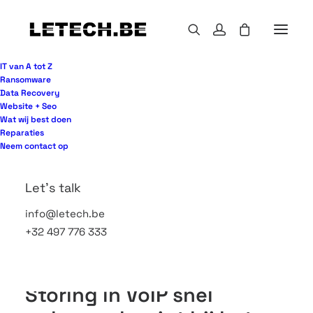
IT van A tot Z
Ransomware
Data Recovery
Website + Seo
Een gesprek dat hapert precies wanneer een klant
Wat wij best doen
wil bestellen, een collega die onverstaanbaar
Reparaties
klinkt of een telefooncentrale die ineens uitvalt –
Neem contact op
storing in VoIP snel oplossen is dan geen luxe,
maar pure noodzaak. Voor veel organisaties loopt
Let's talk
bereikbaarheid rechtstreeks door in omzet,
info@letech.be
planning en klantvertrouwen. Daarom helpt het om
+32 497 776 333
niet alleen te weten wat u moet controleren, maar
ook in welke volgorde.
Storing in VoIP snel