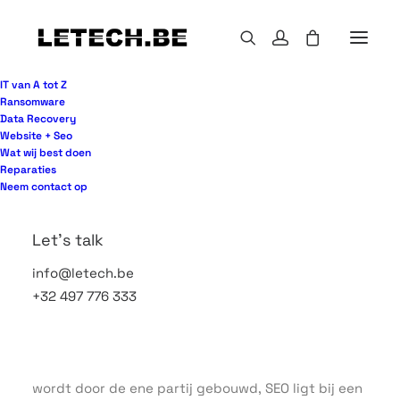
IT van A tot Z
Ransomware
Data Recovery
Website + Seo
Een nieuwe site laten bouwen klinkt vaak als een
Wat wij best doen
afgerond project. Live zetten, even testen, en
Reparaties
klaar. In de praktijk begint het werk dan pas. Wie
Neem contact op
rendement verwacht uit een website en SEO
traject, merkt snel dat design maar een klein deel
Let's talk
van het geheel is. Vindbaarheid, techniek, content,
info@letech.be
gebruiksgemak en opvolging bepalen samen of
+32 497 776 333
een website leads oplevert of vooral mooi staat te
zijn.
Voor veel bedrijven gaat het daar mis. De website
wordt door de ene partij gebouwd, SEO ligt bij een