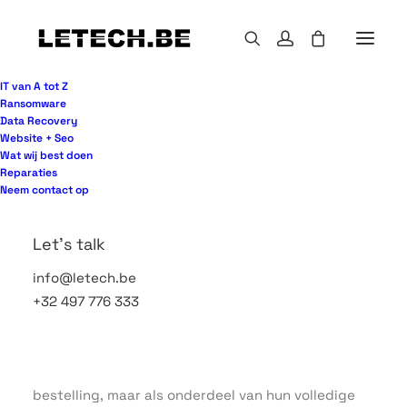
IT van A tot Z
Ransomware
Data Recovery
Website + Seo
Een laptop die te laat binnenkomt, een werkplek
Wat wij best doen
die half is ingericht of een server die niet past bij
Reparaties
de groei van uw bedrijf – het zijn geen kleine
Neem contact op
fouten. Bij zakelijke hardware levering gaat het
niet alleen om dozen afleveren, maar om
Let's talk
continuïteit. Als medewerkers niet kunnen werken,
info@letech.be
klanten moeten wachten of systemen stilvallen,
+32 497 776 333
loopt de schade snel op.
Juist daarom kijken steeds meer organisaties
anders naar hardware-inkoop. Niet als losse
bestelling, maar als onderdeel van hun volledige